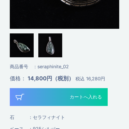
商品番号
：seraphinite_02
価格
：
14,800円（税別）
税込 16,280円
石
：セラフィナイト
ベース
：925シルバー