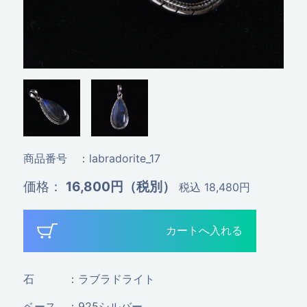
商品番号
：labradorite_17
価格
：
16,800円（税別）
税込 18,480円
石
：ラブラドライト
ベース
：925シルバー