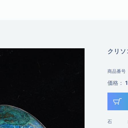
クリソ
商品番号
価格
：
石